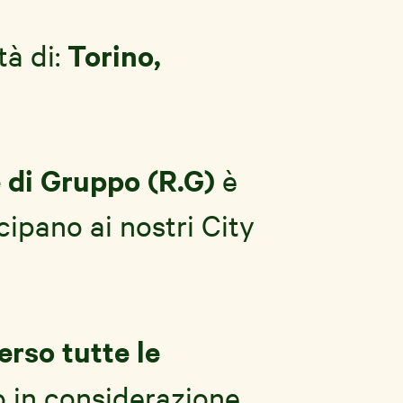
Torino,
tà di:
 di Gruppo (R.G)
è
cipano ai nostri City
erso tutte le
 in considerazione