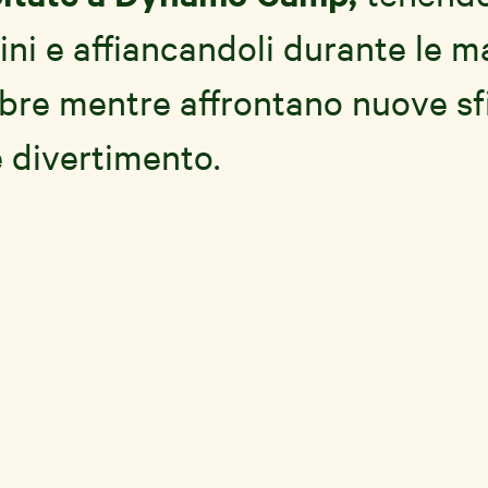
ni e affiancandoli durante le ma
bre mentre affrontano nuove sfi
 e divertimento.
:
:
nza invio candidature
Sede di lavoro
-31
Milano, Genova, Napoli