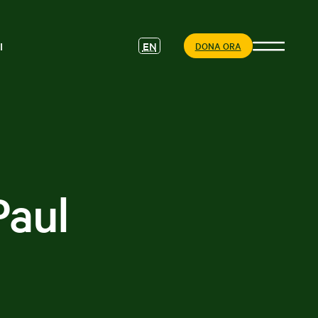
EN
I
DONA ORA
aul