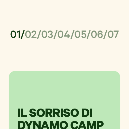
autonomia e relazione con i coetanei.
01
02
03
04
05
06
07
pagination.from
1
-
pagina
IL SORRISO DI
DYNAMO CAMP