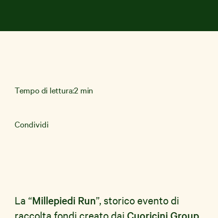
News e Storie
Aziende
Shop Solidale
Tempo di lettura:
2 min
Condividi
La “
Millepiedi Run
”, storico evento di
raccolta fondi creato dai
Cuoricini Group