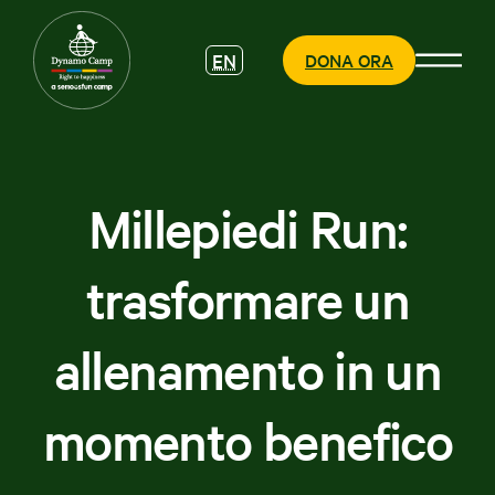
EN
DONA ORA
Millepiedi Run:
CHI SIAMO
trasformare un
COSA
FACCIAMO
allenamento in un
PARTECIPA
momento benefico
SOSTIENICI