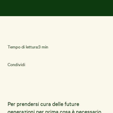
News e Storie
Aziende
Shop Solidale
Tempo di lettura:
3 min
Condividi
Per prendersi cura delle future
generazioni per prima cosa è necessario