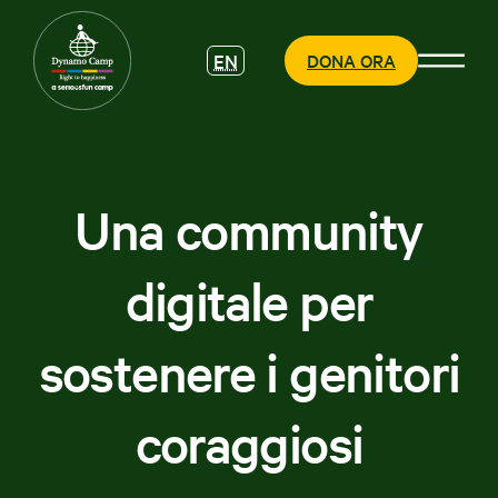
EN
DONA ORA
Una community
CHI SIAMO
digitale per
COSA
FACCIAMO
sostenere i genitori
PARTECIPA
coraggiosi
SOSTIENICI