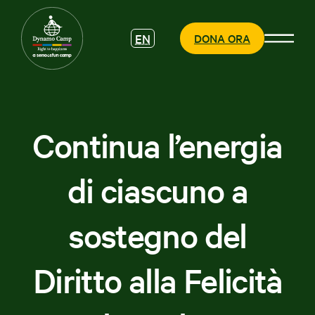
EN
DONA ORA
Continua l’energia
CHI SIAMO
di ciascuno a
COSA
FACCIAMO
sostegno del
PARTECIPA
Diritto alla Felicità
SOSTIENICI