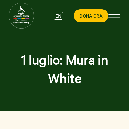
EN
DONA ORA
1 luglio: Mura in
CHI SIAMO
White
COSA
FACCIAMO
PARTECIPA
SOSTIENICI