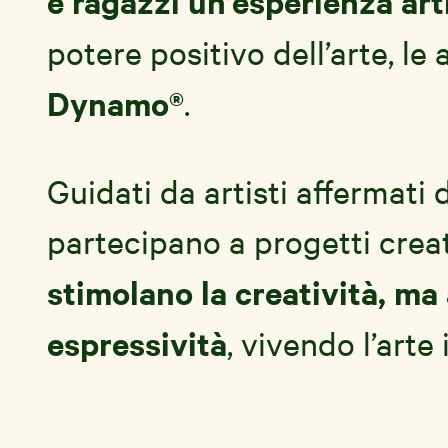
e ragazzi un’esperienza art
potere positivo dell’arte, le
Dynamo®
.
Guidati da artisti affermat
partecipano a progetti crea
stimolano la creatività, ma
espressività
, vivendo l’art