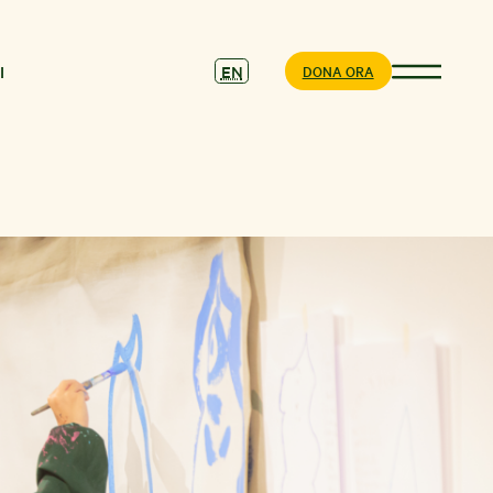
EN
I
DONA ORA