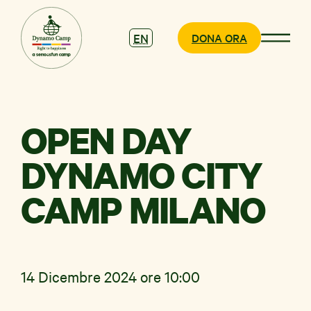
EN
DONA ORA
OPEN DAY
CHI SIAMO
DYNAMO CITY
COSA
CAMP MILANO
FACCIAMO
PARTECIPA
14 Dicembre 2024 ore 10:00
SOSTIENICI