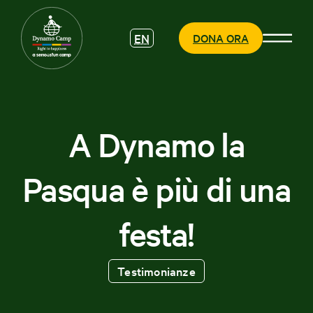
EN
DONA ORA
A Dynamo la
CHI SIAMO
Pasqua è più di una
COSA
FACCIAMO
festa!
PARTECIPA
Testimonianze
SOSTIENICI