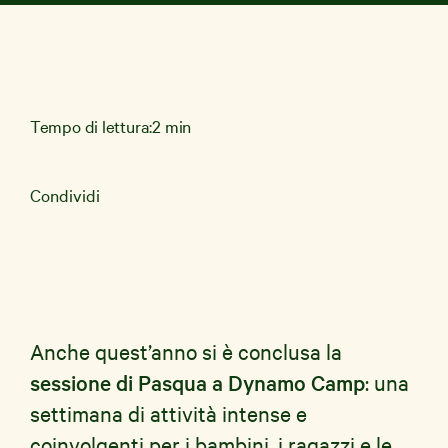
News e Storie
Tempo di lettura:
2 min
Aziende
Shop Solidale
Condividi
Anche quest’anno si è conclusa la
sessione di Pasqua a Dynamo Camp
: una
settimana di attività intense e
coinvolgenti per i bambini, i ragazzi e le