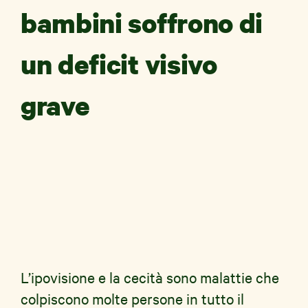
bambini soffrono di
un deficit visivo
News e Storie
grave
Aziende
Shop Solidale
L’ipovisione e la cecità sono malattie che
colpiscono molte persone in tutto il