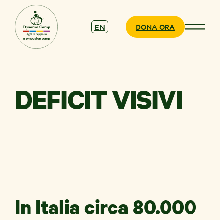
EN
DONA ORA
DEFICIT VISIVI
CHI SIAMO
COSA
FACCIAMO
PARTECIPA
In Italia circa 80.000
SOSTIENICI