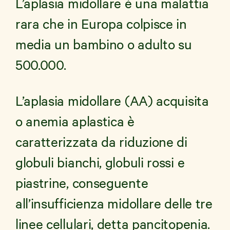
L’aplasia midollare è una malattia
rara che in Europa colpisce in
media un bambino o adulto su
News e Storie
500.000.
Aziende
Shop Solidale
L’aplasia midollare (AA) acquisita
o anemia aplastica è
caratterizzata da riduzione di
globuli bianchi, globuli rossi e
piastrine, conseguente
all’insufficienza midollare delle tre
linee cellulari, detta pancitopenia.